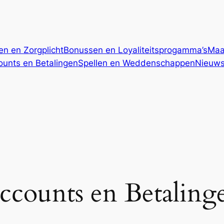
n en Zorgplicht
Bonussen en Loyaliteitsprogamma’s
Maa
ounts en Betalingen
Spellen en Weddenschappen
Nieuw
ccounts en Betaling