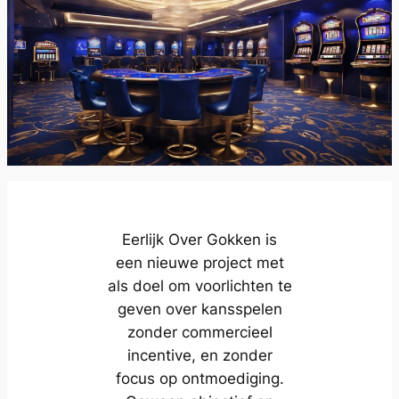
Eerlijk Over Gokken is
een nieuwe project met
als doel om voorlichten te
geven over kansspelen
zonder commercieel
incentive, en zonder
focus op ontmoediging.