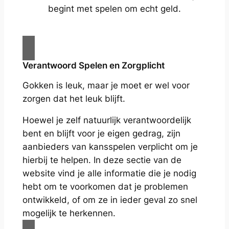
begint met spelen om echt geld.
Verantwoord Spelen en Zorgplicht
Gokken is leuk, maar je moet er wel voor
zorgen dat het leuk blijft.
Hoewel je zelf natuurlijk verantwoordelijk
bent en blijft voor je eigen gedrag, zijn
aanbieders van kansspelen verplicht om je
hierbij te helpen. In deze sectie van de
website vind je alle informatie die je nodig
hebt om te voorkomen dat je problemen
ontwikkeld, of om ze in ieder geval zo snel
mogelijk te herkennen.