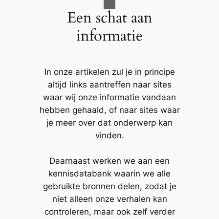
Een schat aan
informatie
In onze artikelen zul je in principe
altijd links aantreffen naar sites
waar wij onze informatie vandaan
hebben gehaald, of naar sites waar
je meer over dat onderwerp kan
vinden.
Daarnaast werken we aan een
kennisdatabank waarin we alle
gebruikte bronnen delen, zodat je
niet alleen onze verhalen kan
controleren, maar ook zelf verder