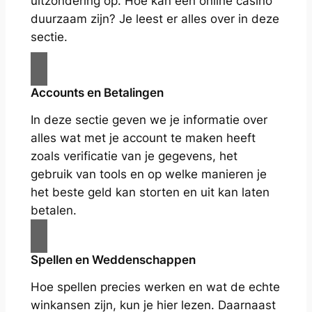
uitzondering op. Hoe kan een online casino
duurzaam zijn? Je leest er alles over in deze
sectie.
Accounts en Betalingen
In deze sectie geven we je informatie over
alles wat met je account te maken heeft
zoals verificatie van je gegevens, het
gebruik van tools en op welke manieren je
het beste geld kan storten en uit kan laten
betalen.
Spellen en Weddenschappen
Hoe spellen precies werken en wat de echte
winkansen zijn, kun je hier lezen. Daarnaast